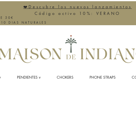
❤️Descubre los nuevos lanzamientos
Código activo 10%: VERANO
DE 50€
-10 DIAS NATURALES
v
PENDIENTES v
CHOKERS
PHONE STRAPS
CO