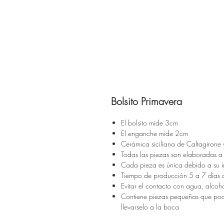
Bolsito Primavera
El bolsito mide 3cm
El enganche mide 2cm
Cerámica siciliana de Caltagirone
Todas las piezas son elaboradas 
Cada pieza es única debido a su i
Tiempo de producción 5 a 7 días an
Evitar el contacto con agua, alcoho
Contiene piezas pequeñas que podr
llevarselo a la boca