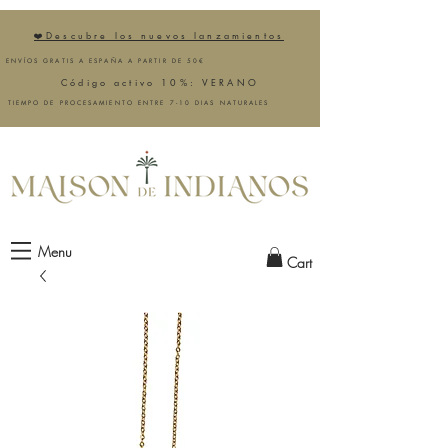
❤️Descubre los nuevos lanzamientos
ENVÍOS GRATIS A ESPAÑA A PARTIR DE 50€
Código activo 10%: VERANO
TIEMPO DE PROCESAMIENTO ENTRE 7-10 DIAS NATURALES
Menu
Cart