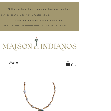
❤️Descubre los nuevos lanzamientos
ENVÍOS GRATIS A ESPAÑA A PARTIR DE 50€
Código activo 10%: VERANO
TIEMPO DE PROCESAMIENTO ENTRE 7-10 DIAS NATURALES
Menu
Cart