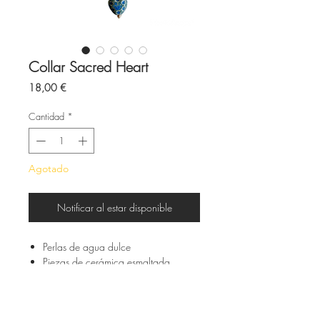
Collar Sacred Heart
Precio
18,00 €
Cantidad
*
Agotado
Notificar al estar disponible
Perlas de agua dulce
Piezas de cerámica esmaltada
Cierre de acero inoxidable
Todas las piezas son elaboradas a
mano y por encargo