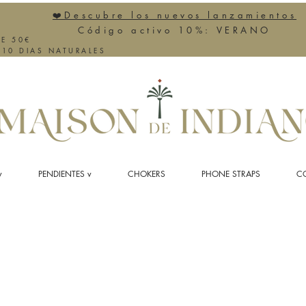
❤️Descubre los nuevos lanzamientos
Código activo 10%: VERANO
DE 50€
-10 DIAS NATURALES
v
PENDIENTES v
CHOKERS
PHONE STRAPS
CO