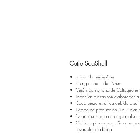
Cutie SeaShell
La concha mide 4cm
El enganche mide 1'5cm
Cerámica siciliana de Caltagirone
Todas las piezas son elaboradas 
Cada pieza es única debido a su i
Tiempo de producción 5 a 7 días an
Evitar el contacto con agua, alcoho
Contiene piezas pequeñas que podr
llevarselo a la boca