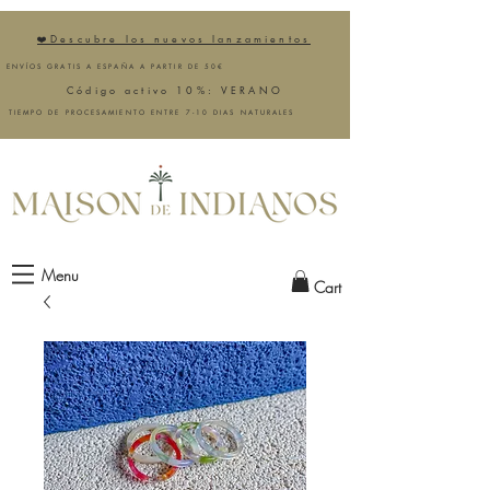
❤️Descubre los nuevos lanzamientos
ENVÍOS GRATIS A ESPAÑA A PARTIR DE 50€
Código activo 10%: VERANO
TIEMPO DE PROCESAMIENTO ENTRE 7-10 DIAS NATURALES
Menu
Cart