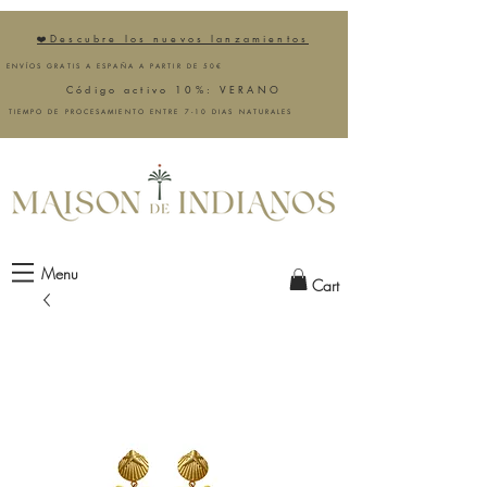
❤️Descubre los nuevos lanzamientos
ENVÍOS GRATIS A ESPAÑA A PARTIR DE 50€
Código activo 10%: VERANO
TIEMPO DE PROCESAMIENTO ENTRE 7-10 DIAS NATURALES
Menu
Cart