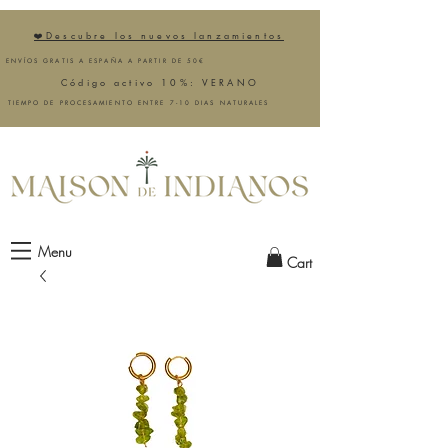
❤️Descubre los nuevos lanzamientos
ENVÍOS GRATIS A ESPAÑA A PARTIR DE 50€
Código activo 10%: VERANO
TIEMPO DE PROCESAMIENTO ENTRE 7-10 DIAS NATURALES
Menu
Cart