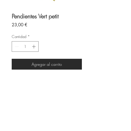
Pendientes Vert petit
Precio
23,00 €
Cantidad
*
Agregar al carrito
Piedra natural
Largo total 5cm
Aro acero inoxidable 15mm
Todas las piezas son elaboradas a
mano y por encargo
Cada pieza es única debido a su
individualidad
Tiempo de producción 5 a 7 días
antes de realizar el envío